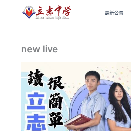
跳
至
最新公告
主
要
內
容
new live