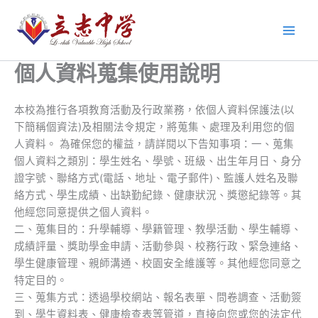
跳
至
主
要
個人資料蒐集使用說明
內
容
本校為推行各項教育活動及行政業務，依個人資料保護法(以
下簡稱個資法)及相關法令規定，將蒐集、處理及利用您的個
人資料。 為確保您的權益，請詳閱以下告知事項：一、蒐集
個人資料之類別：學生姓名、學號、班級、出生年月日、身分
證字號、聯絡方式(電話、地址、電子郵件)、監護人姓名及聯
絡方式、學生成績、出缺勤紀錄、健康狀況、獎懲紀錄等。其
他經您同意提供之個人資料。
二、蒐集目的：升學輔導、學籍管理、教學活動、學生輔導、
成績評量、獎助學金申請、活動參與、校務行政、緊急連絡、
學生健康管理、親師溝通、校園安全維護等。其他經您同意之
特定目的。
三、蒐集方式：透過學校網站、報名表單、問卷調查、活動簽
到、學生資料表、健康檢查表等管道，直接向您或您的法定代