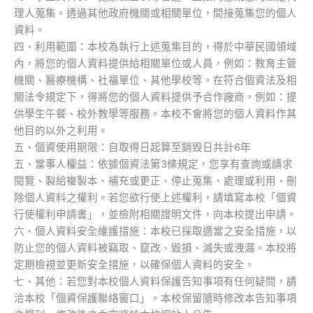
理人蒐集。透過其他政府機關或相關單位，間接蒐集您的個人
資料。
四、利用範圍：本校為執行上述蒐集目的，得於中華民國領域
內，將您的個人資料提供給相關單位或人員，例如：教育主管
機關、醫療機構、社福單位、其他學校等。在符合個資法及相
關法令規定下，得將您的個人資料提供予合作廠商，例如：提
供學生午餐、校外教學等服務。本校不會將您的個人資料作其
他目的以外之利用。
五、個資使用期限：自取得日起算至銷毀日共計6年
五、當事人權益：依據個資法第3條規定，您享有查詢或請求
閱覽、製給複製本、補充或更正、停止蒐集、處理或利用、刪
除個人資料之權利。若您欲行使上述權利，請填寫本校「個資
行使權利申請書」，並檢附相關證明文件，向本校提出申請。
六、個人資料安全維護措施：本校已採取適當之安全措施，以
防止您的個人資料被竊取、竄改、毀損、滅失或洩漏。本校將
定期檢視並更新安全措施，以確保個人資料的安全。
七、其他：若您對本校個人資料保護告知事項有任何疑問，請
洽本校「個資保護聯絡窗口」。本校保留隨時修改本告知事項